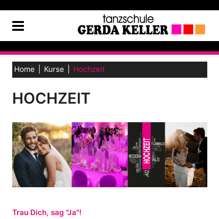
Home
Kurse
Hochzeit
HOCHZEIT
Trau Dich, sag "Ja"!