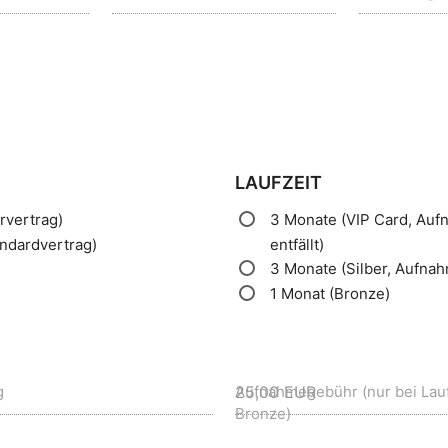
LAUFZEIT
rvertrag)
3
Monate
(VIP
Card,
Auf
andardvertrag)
entfällt)
3
Monate
(Silber,
Aufna
1
Monat
(Bronze)
g
Aufnahmegebühr (nur bei Lauf
Bronze)