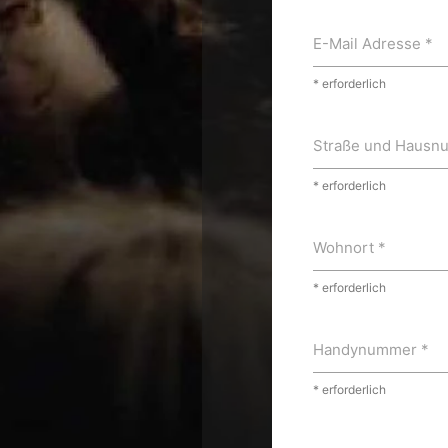
E-Mail Adresse *
* erforderlich
Straße und Hausn
* erforderlich
Wohnort *
* erforderlich
Handynummer *
* erforderlich