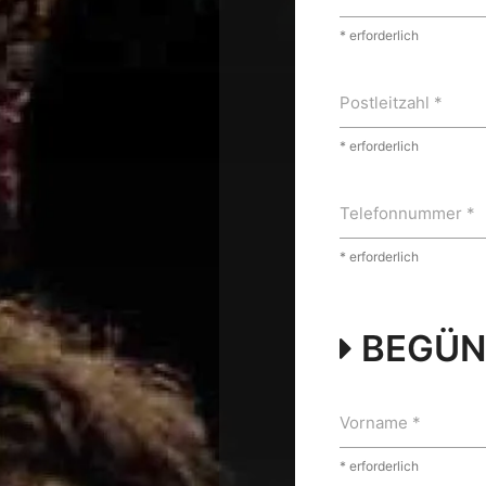
* erforderlich
Postleitzahl *
* erforderlich
Telefonnummer *
* erforderlich
BEGÜNS
Vorname *
* erforderlich