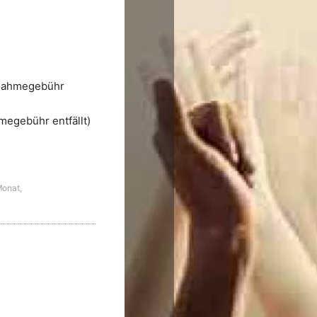
nahmegebühr
hmegebühr
entfällt)
Monat,