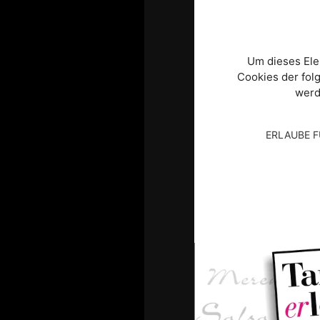
Um dieses El
Cookies der fol
werd
ERLAUBE 