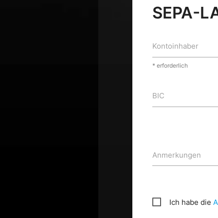
SEPA-L
Kontoinhaber
* erforderlich
BIC
Anmerkungen
Ich habe die