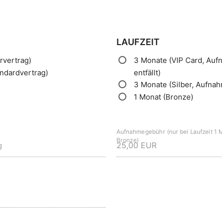
LAUFZEIT
rvertrag)
3
Monate
(VIP
Card,
Auf
andardvertrag)
entfällt)
3
Monate
(Silber,
Aufna
1
Monat
(Bronze)
Aufnahmegebühr (nur bei Laufzeit 1 
Bronze)
g