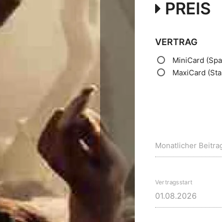
PREIS
VERTRAG
MiniCard
(Spa
MaxiCard
(St
Monatlicher Beitra
Vertragsstart